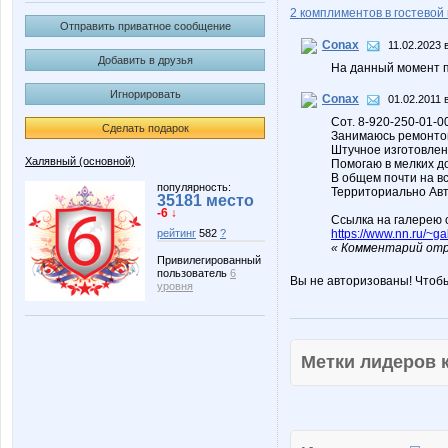
2 комплиментов в гостевой 
Отправить приватное сообщение
Conax
11.02.2023 
Добавить в друзья
На данный момент п
Игнорировать
Conax
01.02.2011 
Сот. 8-920-250-01-0
Сделать подарок
Занимаюсь ремонтом 
Штучное изготовлени
Халявный (основной)
Помогаю в мелких дом
В общем почти на вс
популярность:
Территориально Авт
35181 место
-6 ↓
Ссылка на галерею 
https://www.nn.ru/~
рейтинг
582
?
« Комментарий отр
Привилегированный
пользователь
6
Вы не авторизованы! Чтоб
уровня
Метки лидеров