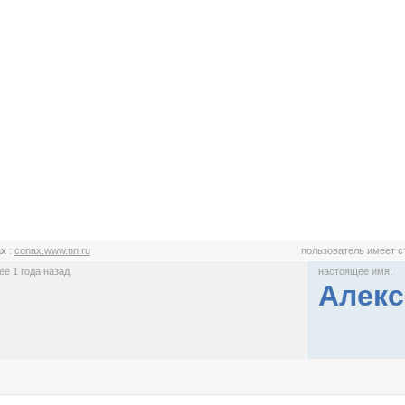
ax
:
conax.www.nn.ru
пользователь имеет 
е 1 года назад
настоящее имя:
Алекс