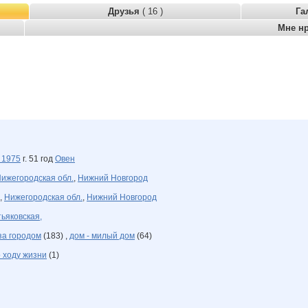
Друзья
( 16 )
Га
Мне н
я
1975
г. 51 год
Овен
ижегородская обл.
,
Нижний Новгород
,
Нижегородская обл.
,
Нижний Новгород
тьяковская,
за городом
(183) ,
дом - милый дом
(64)
 ходу жизни
(1)