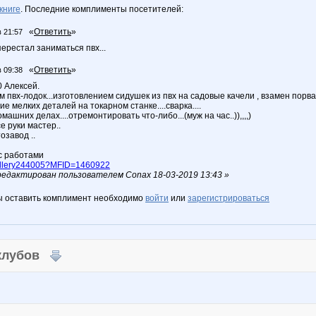
книге
. Последние комплименты посетителей:
«
Ответить
»
в 21:57
ерестал заниматься пвх...
«
Ответить
»
в 09:38
0 Алексей.
пвх-лодок...изготовлением сидушек из пвх на садовые качели , взамен порван
е мелких деталей на токарном станке....сварка....
ашних делах....отремонтировать что-либо...(муж на час..)),,,,)
е руки мастер..
озавод ..
с работами
gallery244005?MFID=1460922
едактирован пользователем Conax 18-03-2019 13:43 »
ы оставить комплимент необходимо
войти
или
зарегистрироваться
 клубов