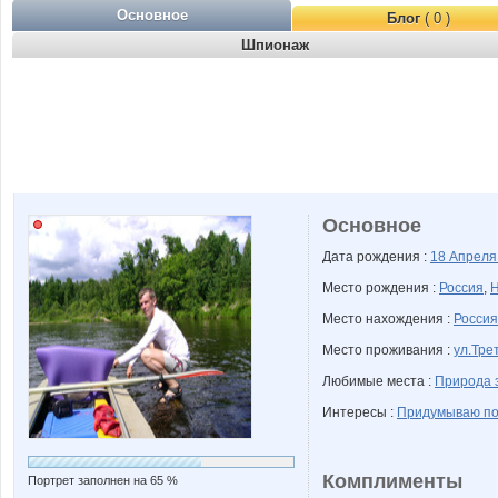
Основное
Блог
( 0 )
Шпионаж
Основное
Дата рождения :
18 Апрел
Место рождения :
Россия
,
Н
Место нахождения :
Россия
Место проживания :
ул.Тре
Любимые места :
Природа 
Интересы :
Придумываю по
Комплименты
Портрет заполнен на 65 %