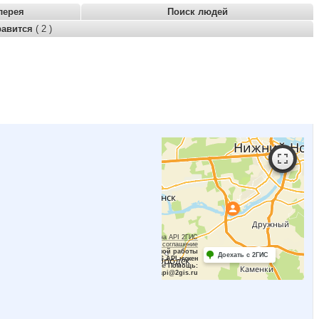
лерея
Поиск людей
равится
( 2 )
Работает на API 2ГИС
Лицензионное соглашение
Для корректной работы
Доехать с 2ГИС
Raster JS API нужен
ключ. Помощь:
api@2gis.ru